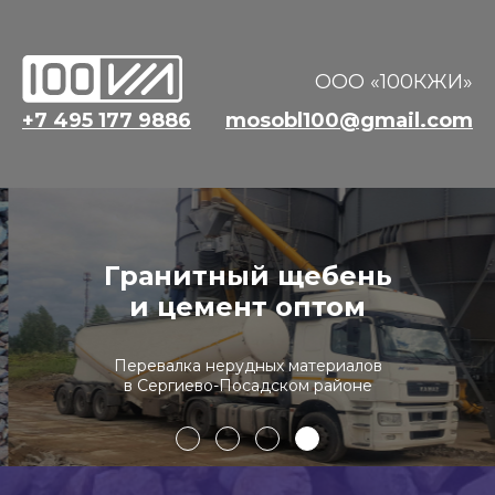
ООО «100КЖИ»
+7 495 177 9886
mosobl100@gmail.com
Гранитный щебень
и цемент оптом
Перевалка нерудных материалов
в Сергиево-Посадском районе